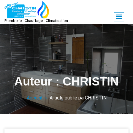
Aller
au
contenu
Plomberie - Chauffage - Climatisation
Auteur : CHRISTIN
Accueil
Article publié parCHRISTIN